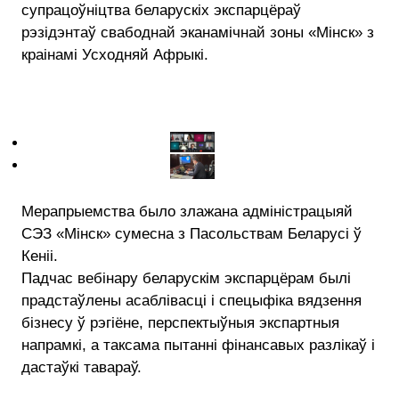
супрацоўніцтва беларускіх экспарцёраў
рэзідэнтаў свабоднай эканамічнай зоны «Мінск» з
краінамі Усходняй Афрыкі.
Мерапрыемства было злажана адміністрацыяй
СЭЗ «Мінск» сумесна з Пасольствам Беларусі ў
Кеніі.
Падчас вебінару беларускім экспарцёрам былі
прадстаўлены асаблівасці і спецыфіка вядзення
бізнесу ў рэгіёне, перспектыўныя экспартныя
напрамкі, а таксама пытанні фінансавых разлікаў і
дастаўкі тавараў.