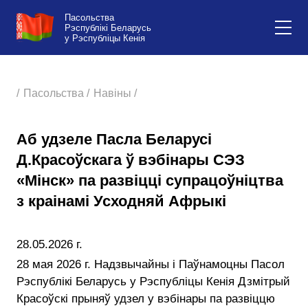
Пасольства
Рэспублікі Беларусь
у Рэспубліцы Кенія
/
Пасольства /
Навіны /
Аб удзеле Пасла Беларусі
Д.Красоўскага ў вэбінары СЭЗ
«Мінск» па развіцці супрацоўніцтва
з краінамі Усходняй Афрыкі
28.05.2026 г.
28 мая 2026 г. Надзвычайны і Паўнамоцны Пасол
Рэспублікі Беларусь у Рэспубліцы Кенія Дзмітрый
Красоўскі прыняў удзел у вэбінары па развіццю