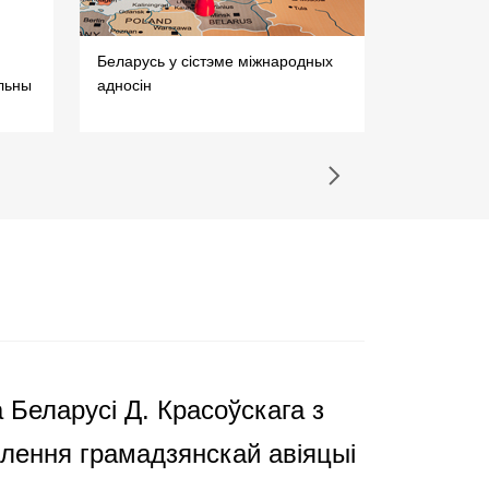
Беларусь у сістэме міжнародных
Адукацыя ў
льны
адносін
замежных 
 Беларусі Д. Красоўскага з
ўлення грамадзянскай авіяцыі