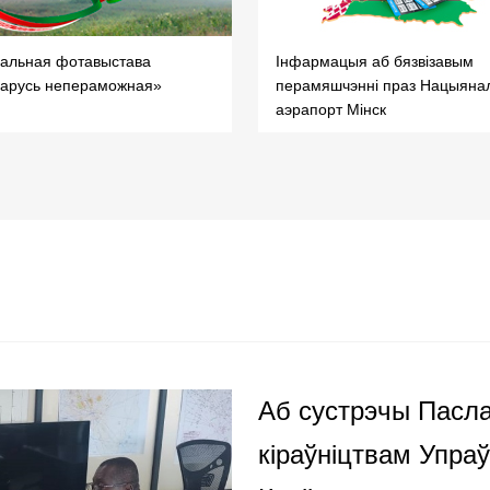
уальная фотавыстава
Інфармацыя аб бязвізавым
арусь непераможная»
перамяшчэнні праз Нацыяна
аэрапорт Мінск
Аб сустрэчы Пасла
кіраўніцтвам Упра