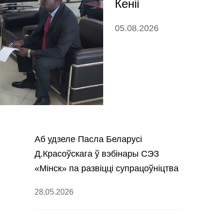
Кеніі
05.08.2026
Аб удзеле Пасла Беларусі
Д.Красоўскага ў вэбінары СЭЗ
«Мінск» па развіцці супрацоўніцтва
з краінамі Усходняй Афрыкі
28.05.2026