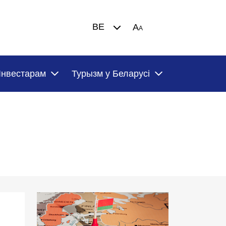
BE
A
A
Iнвестарам
Турызм у Беларусi