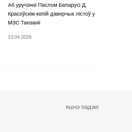
Аб уручэнні Паслом Беларусі Д.
Красоўскім копій даверчых лістоў у
МЗС Танзаніі
23.04.2026
яшчэ падзеі