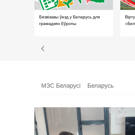
ля
Бязвізавы ўезд у Беларусь для
Вірт
грамадзян Еўропы
«Бел
МЗС Беларусі
Беларусь