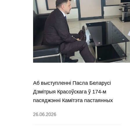
Аб выступленні Пасла Беларусі
Дзмітрыя Красоўскага ў 174-м
пасяджэнні Камітэта пастаянных
прадстаўнікоў ЮНЕП
26.06.2026