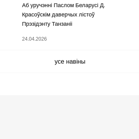
Аб уручэнні Паслом Беларусі Д.
Красоўскім даверчых лістоў
Прэзідэнту Танзаніі
24.04.2026
усе навіны