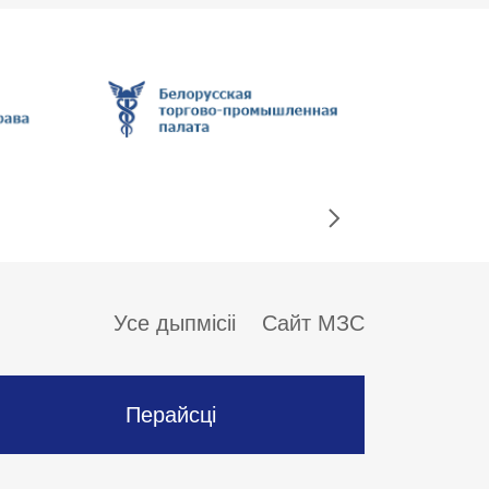
Усе дыпмісіі
Сайт МЗС
Перайсці